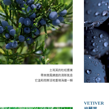
土耳其的杜松漿果
帶來微風拂面的清新氣息
它溫和而鮮活地重現海邊一瞬
VETIVER