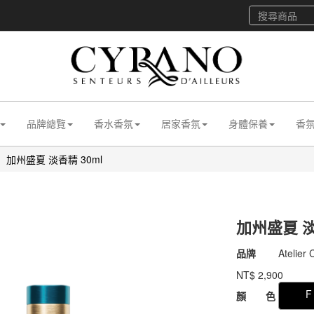
品牌總覽
香水香氛
居家香氛
身體保養
香
加州盛夏 淡香精 30ml
加州盛夏 淡
商品代號
011aAC
品牌
Atelier
011aAC
NT$
2,900
GOODS00000000
F
顏 色