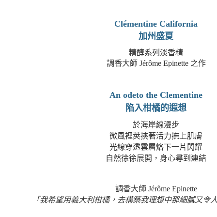
Clémentine California
加州盛夏
精醇系列淡香精
調香大師 Jérôme Epinette 之作
An odeto the Clementine
陷入柑橘的遐想
於海岸線漫步
微風裡莢挾著活力撫上肌膚
光線穿透雲層烙下一片閃耀
自然徐徐展開，身心尋到連結
調香大師
Jérôme Epinette
「我希望用義大利柑橘，去構築我理想中那細膩又令