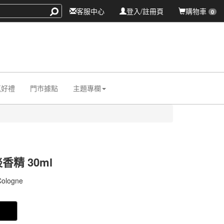
客服中心
登入/註冊頁
購物車
0
氛好禮
門市據點
主題專欄
香精 30ml
010
 Cologne
010
0000007578621