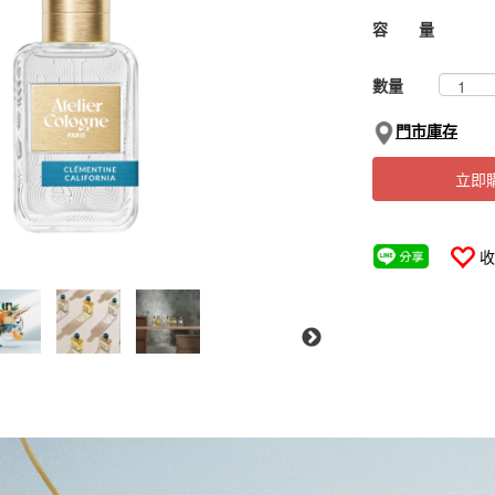
容 量
數量
門市庫存
立即
收