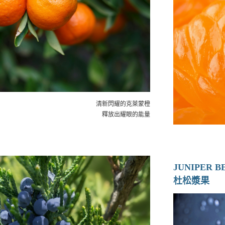
清新閃耀的克萊蒙橙
釋放出耀眼的能量
JUNIPER B
杜松漿果