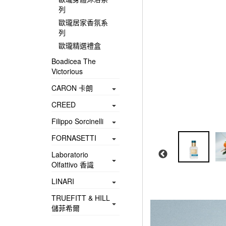
列
歐瓏居家香氛系
列
歐瓏精選禮盒
Boadicea The
Victorious
CARON 卡朗
CREED
Filippo Sorcinelli
FORNASETTI
Laboratorio
Olfattivo 香識
LINARI
TRUEFITT & HILL
儲菲希爾