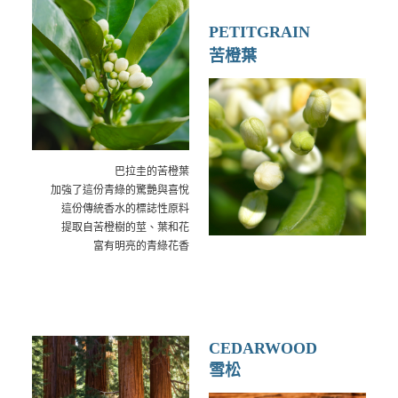
PETITGRAIN
苦橙葉
巴拉圭的苦橙葉
加強了這份青綠的驚艷與喜悅
這份傳統香水的標誌性原料
提取自苦橙樹的莖、葉和花
富有明亮的青綠花香
CEDARWOOD
雪松