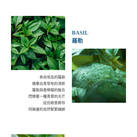
BASIL
羅勒
來自埃及的羅勒
描摹出青草地的清新
羅勒與香檸檬的融合
閃爍著一種青翠的光芒
這份綠意將你
同無邊的自然緊緊綑綁