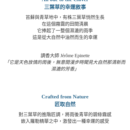
三葉草的幸運敘事
苔蘚與青草地中，有株三葉草悄然生長
在這個霧靄的田間清晨
它捧起了一整個濕漉的雨季
這是從大自然中油然而生的幸運
調香大師
Jérôme Epinette
「它是天色放情的雨後，無意間漫步時聞見大自然那清新而
濕漉的芳香」
Crafted from Nature
匠取自然
對三葉草的進階匠調，將雨後青草的碧綠霧感
嵌入羅勒精華之中，激發出一種幸運的感受