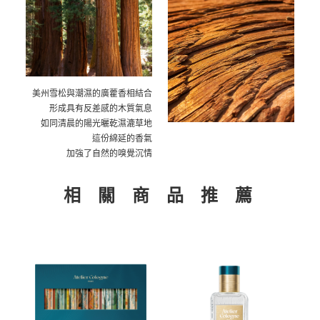
美州雪松與潮濕的廣藿香相結合
形成具有反差感的木質氣息
如同清晨的陽光曬乾濕漉草地
這份綿延的香氣
加強了自然的嗅覺沉情
相 關 商 品 推 薦