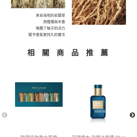
來自海地的岩蘭草
用煙燻與木香
喚醒了柚子的活力
賦予香氣更持久的層次
相 關 商 品 推 薦