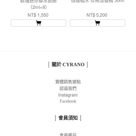
歐瓏迷你香水藝廊
琺瑯橘木 珍稀淡香精 30ml
（2ml×8）
NT$ 1,550
NT$ 5,200
│ 關於 CYRANO │
實體銷售據點
認識我們
Instagram
Facebook
│ 會員須知 │
會員權益