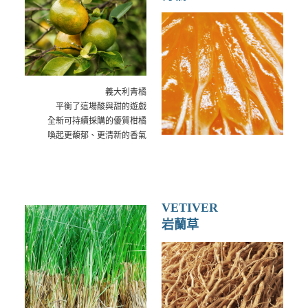
義大利青橘
平衡了這場酸與甜的遊戲
全新可持續採購的優質柑橘
喚起更馥郁、更清新的香氣
VETIVER
岩蘭草