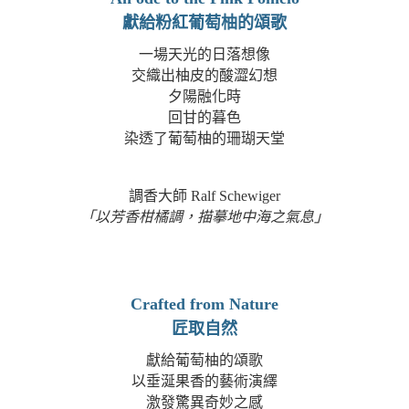
獻給粉紅葡萄柚的頌歌
一場天光的日落想像
交織出柚皮的酸澀幻想
夕陽融化時
回甘的暮色
染透了葡萄柚的珊瑚天堂
調香大師
Ralf Schewiger
「以芳香柑橘調，描摹地中海之氣息」
Crafted from Nature
匠取自然
獻給葡萄柚的頌歌
以垂涎果香的藝術演繹
激發驚異奇妙之感