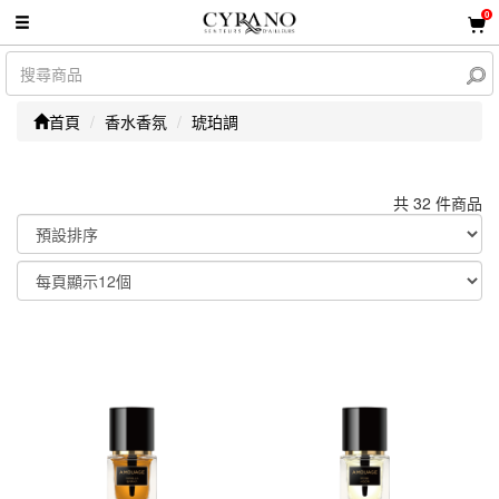
0
首頁
香水香氛
琥珀調
共 32 件商品
顯示篩選條件