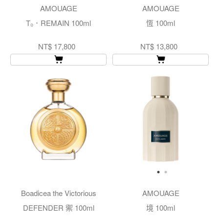
AMOUAGE
AMOUAGE
T₀．REMAIN 100ml
恆 100ml
NT$ 17,800
NT$ 13,800
Boadicea the Victorious
AMOUAGE
DEFENDER 禦 100ml
境 100ml