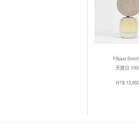
Filippo Sorcin
天選日 100
NT$ 12,80