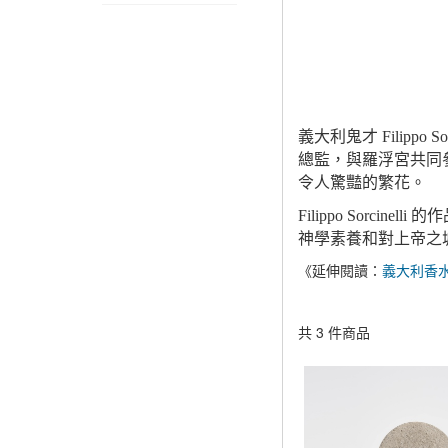
義大利鬼才 Filip
總監，與羅浮宮共同
令人驚豔的繁花。
Filippo Sor
神學素養和對上帝之
《延伸閱讀：
義大利香
共 3 件商品
顯示篩選條件