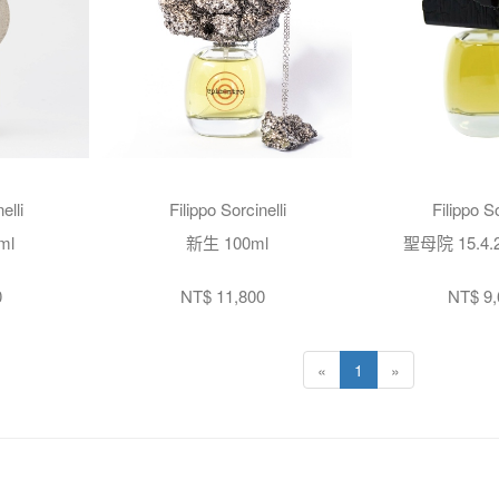
elli
Filippo Sorcinelli
Filippo So
ml
新生 100ml
聖母院 15.4.2
0
NT$ 11,800
NT$ 9,
«
1
»