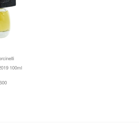
rcinelli
019 100ml
600