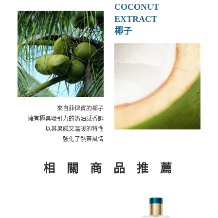
COCONUT
EXTRACT
椰子
來自菲律賓的椰子
擁有極具吸引力的奶油感香調
以其果感又溫暖的特性
強化了熱帶風情
相 關 商 品 推 薦