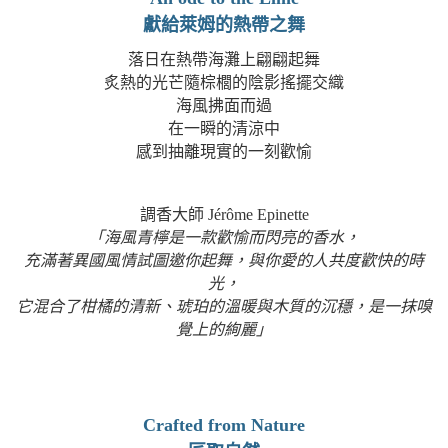
獻給萊姆的熱帶之舞
落日在熱帶海灘上翩翩起舞
炙熱的光芒隨棕櫚的陰影搖擺交織
海風拂面而過
在一瞬的清涼中
感到抽離現實的一刻歡愉
調香大師
Jérôme Epinette
「海風青檸是一款歡愉而閃亮的香水，
充滿著異國風情試圖邀你起舞，與你愛的人共度歡快的時
光，
它混合了柑橘的清新、琥珀的溫暖與木質的沉穩，是一抹嗅
覺上的絢麗」
Crafted from Nature