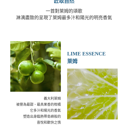
匠取自然
一首對萊姆的頌歌
淋漓盡致的呈現了萊姆最多汁和陽光的明亮香氣
LIME ESSENCE
萊姆
義大利萊姆
被譽為最甜、最具果香的柑橘
它多汁和陽光的香氣
塑造出身臨熱帶島嶼般的
喜悅和歡快之情