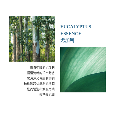
EUCALYPTUS
ESSENCE
尤加利
來自中國的尤加利
瀰漫清新的草本芳香
它清涼又青綠的香調
彷彿喚起棕櫚樹的樹蔭
進而營造出渡假島嶼
天堂般氛圍