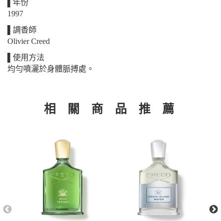
▌年份
1997
▌調香師
Olivier Creed
▌使用方法
均勻噴灑於身體脈搏處。
相 關 商 品 推 薦