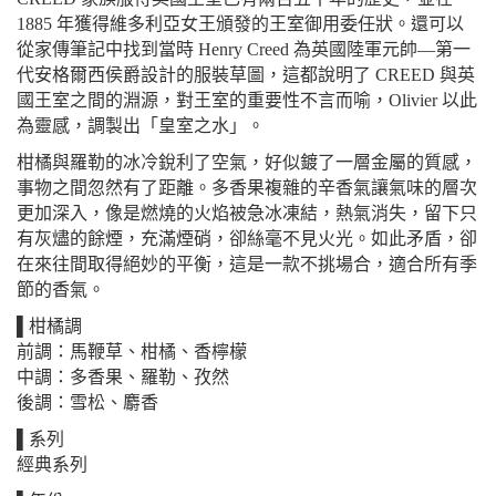
1885 年獲得維多利亞女王頒發的王室御用委任狀。還可以
從家傳筆記中找到當時 Henry Creed 為英國陸軍元帥—第一
代安格爾西侯爵設計的服裝草圖，這都說明了 CREED 與英
國王室之間的淵源，對王室的重要性不言而喻，Olivier 以此
為靈感，調製出「皇室之水」。
柑橘與羅勒的冰冷銳利了空氣，好似鍍了一層金屬的質感，
事物之間忽然有了距離。多香果複雜的辛香氣讓氣味的層次
更加深入，像是燃燒的火焰被急冰凍結，熱氣消失，留下只
有灰燼的餘煙，充滿煙硝，卻絲毫不見火光。如此矛盾，卻
在來往間取得絕妙的平衡，這是一款不挑場合，適合所有季
節的香氣。
▌柑橘調
前調：馬鞭草、柑橘、香檸檬
中調：多香果、羅勒、孜然
後調：雪松、麝香
▌系列
經典系列