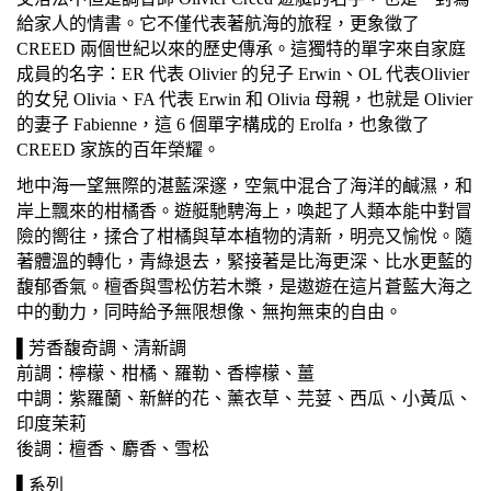
給家人的情書。它不僅代表著航海的旅程，更象徵了
CREED 兩個世紀以來的歷史傳承。這獨特的單字來自家庭
成員的名字：ER 代表 Olivier 的兒子 Erwin、OL 代表Olivier
的女兒 Olivia、FA 代表 Erwin 和 Olivia 母親，也就是 Olivier
的妻子 Fabienne，這 6 個單字構成的 Erolfa，也象徵了
CREED 家族的百年榮耀。
地中海一望無際的湛藍深邃，空氣中混合了海洋的鹹濕，和
岸上飄來的柑橘香。遊艇馳騁海上，喚起了人類本能中對冒
險的嚮往，揉合了柑橘與草本植物的清新，明亮又愉悅。隨
著體溫的轉化，青綠退去，緊接著是比海更深、比水更藍的
馥郁香氣。檀香與雪松仿若木槳，是遨遊在這片蒼藍大海之
中的動力，同時給予無限想像、無拘無束的自由。
▌芳香馥奇調、清新調
前調：檸檬、柑橘、羅勒、香檸檬、薑
中調：紫羅蘭、新鮮的花、薰衣草、芫荽、西瓜、小黃瓜、
印度茉莉
後調：檀香、麝香、雪松
▌系列