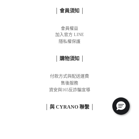
│ 會員須知 │
會員權益
加入官方
LINE
隱私權保護
│ 購物須知 │
付款方式與配送運費
售後服務
資安與165反詐騙宣導
│ 與 CYRANO 聯繫 │
cyrano_service@herb-fun.com.tw
02-2701-6881
服務時間 :