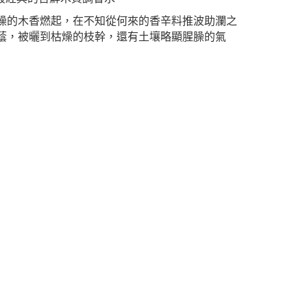
燥的木香燃起，在不知從何來的香辛料推波助瀾之
蔭，被曬到枯燥的枝幹，還有土壤略顯腥臊的氣