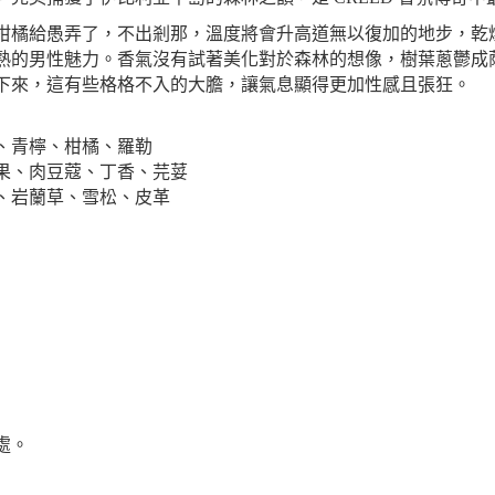
柑橘給愚弄了，不出剎那，溫度將會升高道無以復加的地步，乾
熟的男性魅力。香氣沒有試著美化對於森林的想像，樹葉蔥鬱成
下來，這有些格格不入的大膽，讓氣息顯得更加性感且張狂。
、青檸、柑橘、羅勒
果、肉豆蔻、丁香、芫荽
、岩蘭草、雪松、皮革
處。