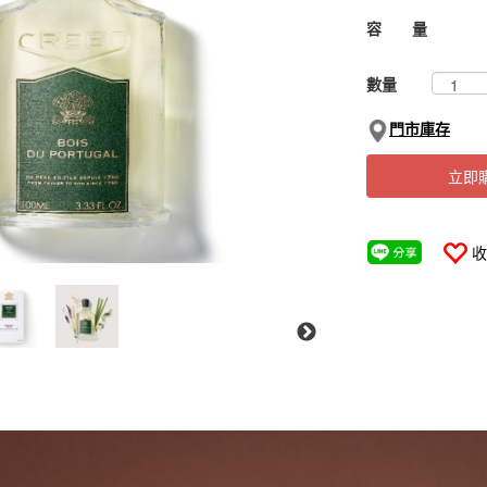
容 量
數量
門市庫存
立即
收