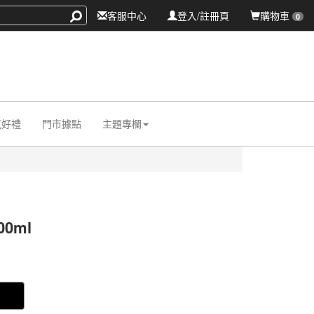
客服中心
登入/註冊頁
購物車
0
氛好禮
門市據點
主題專欄
0ml
014
014
0000005334268