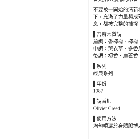
不要被一開始的清新
下，充滿了力量與成
息，都被完整的捕捉
▌苔癬木質調
前調：香檸檬、檸檬
中調：薰衣草、多香
後調：檀香、廣藿香
▌系列
經典系列
▌年份
1987
▌調香師
Olivier Creed
▌使用方法
均勻噴灑於身體脈搏