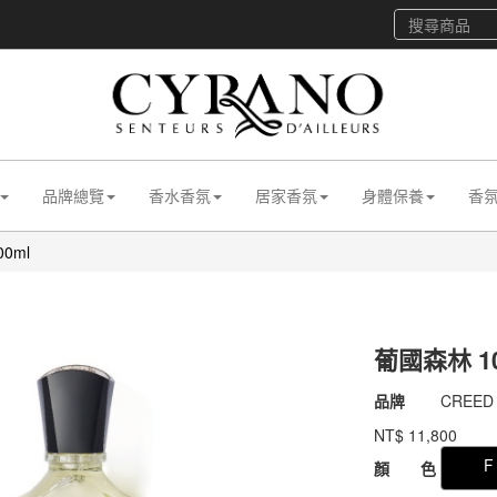
品牌總覽
香水香氛
居家香氛
身體保養
香
0ml
葡國森林 10
商品代號
011dCR
品牌
CREED
011dCR
NT$
11,800
GOODS00000000
F
顏 色