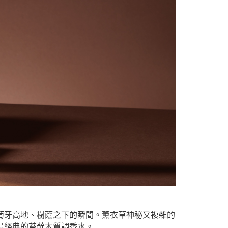
梭在葡萄牙高地、樹蔭之下的瞬間。薰衣草神秘又複雜的
中最經典的苔蘚木質調香水。