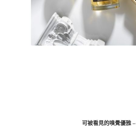
可被看見的嗅覺優雅 – L