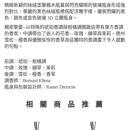
精緻新穎的絲絨塗層楓木瓶蓋與閃亮耀眼的玻璃瓶身形成強
烈對比，華麗的黑色絲絨瓶標搭配浮雕字樣，優質閃耀的黑
色、銀色或金色玻璃 3D 立體瓶身。
親密摯愛--以特殊的琥珀香調與柑橘調開啟這帶有東方香調
的香氛，中調帶出了迷人的花香—玫瑰、纈草與茉莉，德州
雪松、檀香與優雅愉悅的香草為這獨特的香調畫下令人感動
的句點。
前調：琥珀、柑橘調
中調：玫瑰、纈草、茉莉
後調：雪松、檀香、香草
調香師：Bernard Ellena
瓶身與包裝設計師：Rainer Diersche
相 關 商 品 推 薦