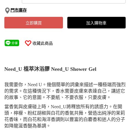
門市庫存
立即購買
加入購物車
收藏此商品
Need_U 植萃沐浴膠 Need_U Shower Gel
我需要你，Need U。幾個簡單的詞彙來描述一種極端而強烈
的需求。在這種情況下，香水需要皮膚來表達自己，講述它
的故事、它的意圖。不要紙、不要衣服，只要皮膚。
當香氣與皮膚碰上時，Need_U將釋放所有的誘惑力。在開
頭，檸檬、粉紅胡椒與白花的香氣共舞，營造出純淨的茉莉
花香味，而白花和海洋香調則以豐富的白麝香和迷人的分子
如降龍涎香醚為基調。