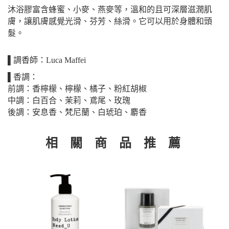
沐浴膠富含蜂蜜、小麥、燕麥等，溫和的且可深層滋潤肌
膚，讓肌膚感覺光滑、芬芳、絲滑。它可以用於身體和頭
髮。
▌調香師：Luca Maffei
▌香調：
前調：香檸檬、檸檬、橘子、粉紅胡椒
中調：白百合、茉莉、鳶尾、玫瑰
後調：安息香、梵尼蘭、白琥珀、麝香
相 關 商 品 推 薦