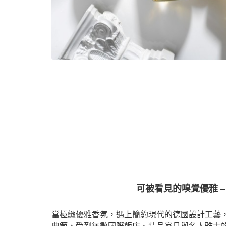
可被看見的嗅覺優雅 – L
當極緻優雅香氛，遇上簡約現代的德國設計工藝，L