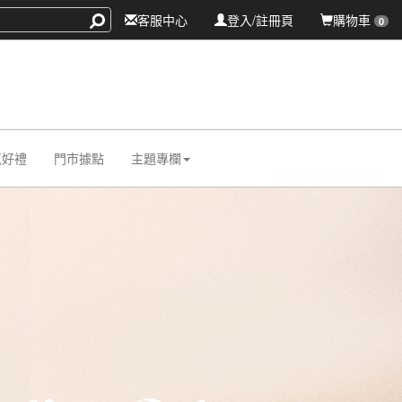
客服中心
登入/註冊頁
購物車
0
氛好禮
門市據點
主題專欄