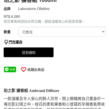
商品代號
031bLO093
品牌
Laboratorio Olfattivo
031bLO093
NT$
6,280
桂花果香與琥珀木質交織，營造溫暖安心的居家氛圍。
GOODS000000000000007540393
數量
門市庫存
貨到通知
收藏此商品
珀之影 擴香組 Ambrami Diffuser
一款溫暖且令人安心的醉人芬芳，閉上眼睛將自己置身於一
場光影幻境之中，桂花的柔和果香和小荳蔻的辛辣香氣帶來