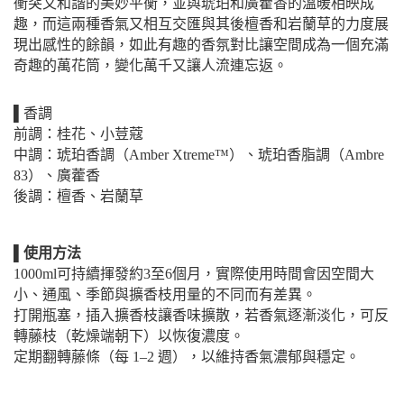
衝突又和諧的美妙平衡，並與琥珀和廣藿香的溫暖相映成
趣，而這兩種香氣又相互交匯與其後檀香和岩蘭草的力度展
現出感性的餘韻，如此有趣的香氛對比讓空間成為一個充滿
奇趣的萬花筒，變化萬千又讓人流連忘返。
▌香調
前調：桂花、小荳蔻
中調：琥珀香調（Amber Xtreme™）、琥珀香脂調（Ambre
83）、廣藿香
後調：檀香、岩蘭草
▌使用方法
1000ml可持續揮發約3至6個月，實際使用時間會因空間大
小、通風、季節與擴香枝用量的不同而有差異。
打開瓶塞，插入擴香枝讓香味擴散，若香氣逐漸淡化，可反
轉藤枝（乾燥端朝下）以恢復濃度。
定期翻轉藤條（每 1–2 週），以維持香氣濃郁與穩定。