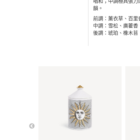
唱和；中調極具張力
韻。
前調：薰衣草、百里
中調：雪松、廣藿香、
後調：琥珀、橡木苔