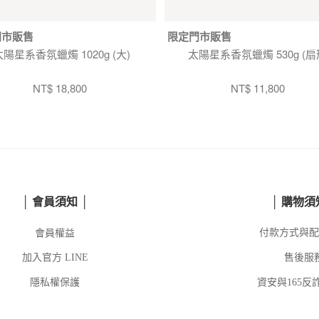
門市販售
限定門市販售
太陽星系香氛蠟燭 1020g (大)
太陽星系香氛蠟燭 530g (扇
NT$ 18,800
NT$ 11,800
│ 會員須知 │
│ 購物須
會員權益
付款方式與配
加入官方
LINE
售後服
隱私權保護
資安與165反