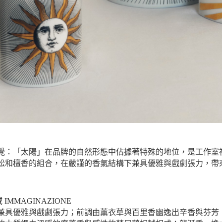
「太陽」在品牌的自然形態中佔據著特殊的地位​，是工作室視覺世界的主要
和檀香的組合，在嚴謹的香氣結構下兼具優雅與戲劇張力，帶來雋永
MMAGINAZIONE
兼具優雅與戲劇張力；前調由薰衣草與百里香幽逸出辛香與芬芳