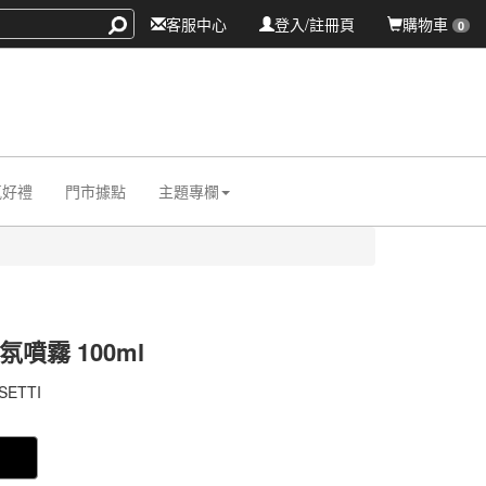
客服中心
登入/註冊頁
購物車
0
氛好禮
門市據點
主題專欄
噴霧 100ml
005
SETTI
005
0000007447774