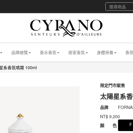
品牌總覽
香水香氛
居家香氛
身體保養
香
星系香氛噴霧 100ml
限定門市販售
太陽星系香氛
商品代號
031bFR
品牌
FORNA
031bFR
NT$
9,200
GOODS00000000
F
顏 色