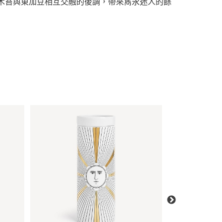
木苔與東加豆相互交融的後調，帶來雋永迷人的餘