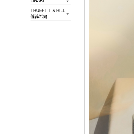
LINARI
TRUEFITT & HILL
儲菲希爾