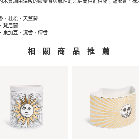
的木質調由溫暖的廣藿香與感性的梵尼蘭相輔相成；龍涎香、橡
香、杜松、天竺葵​
梵尼蘭​
、東加豆、沉香、檀香
相 關 商 品 推 薦