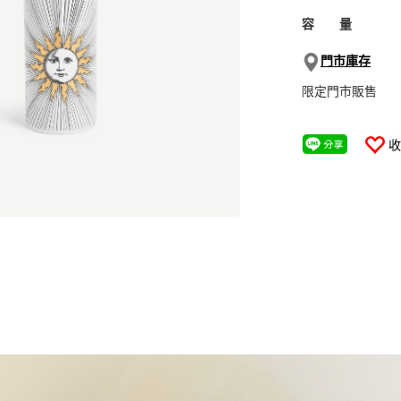
容 量
門市庫存
限定門市販售
收