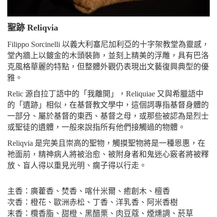
聖跡 Reliqvia
Filippo Sorcinelli 以義大利塞尼加利亞的十字架教堂為靈感，
堂內牆上以鍍金的木頭裝飾，並刻上精美的浮雕，具有巴洛
克風格華麗的特點，但整體外觀仍表現出文藝復興典型的優
雅。
Relic 源自拉丁語中的「我離開」，Reliquiae 又與希臘語中
的「遺跡」相似，在基督教文學中，這個詞專指基督身體的
一部分、屬於基督的東西、基督之母，或那些被認為是烈士
或聖徒的遺體，一般來說指所有他們接觸過的物體。
Reliqvia 是完美且崇高的聖物，觸摸聖物將是一種恩惠，在
祂面前，精神病人將被治愈、被附身者和鬼迷心竅者將被釋
放、盲人得以重見光明、瘸子得以行走。
主香：廣藿香、焚香、喀什米爾、癒創木、檀香
次香：橙花、歐洲赤松、丁香、洋乳香、阿米香樹
末香：欖香脂、甜橙、黑醋栗、肉豆蔻、煙燻調、菸草