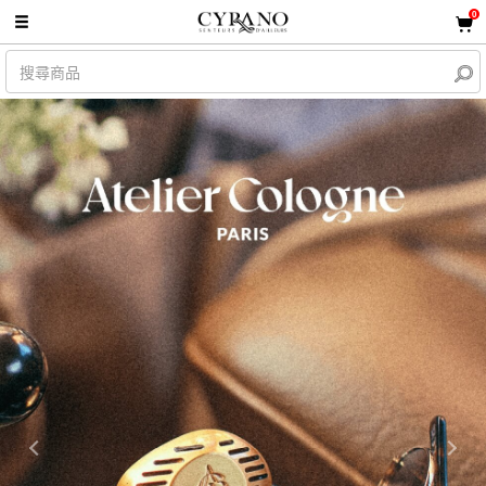
0
Previous
Nex