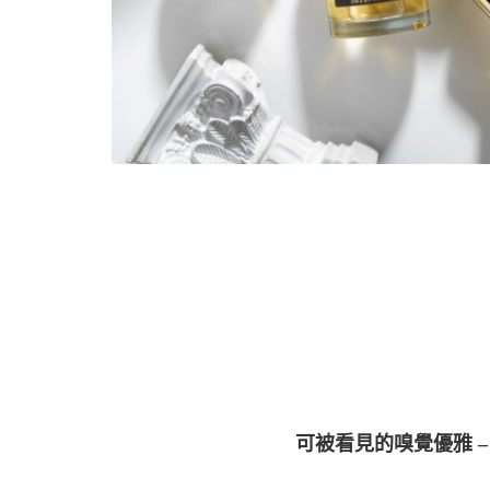
可被看見的嗅覺優雅 – L