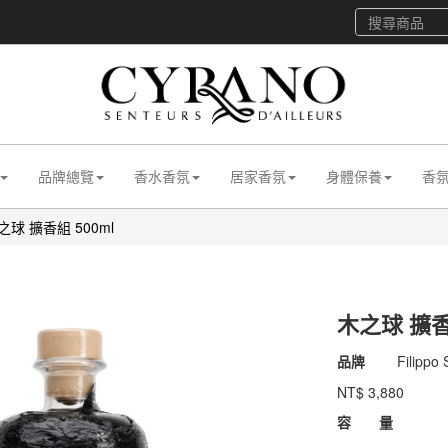
品牌總覽
香水香氛
居家香氛
身體保養
香
之球 擴香組 500ml
木之球 擴香組
商品代號
031bFS
品牌
Filippo 
031bFS
NT$
3,880
GOODS00000000
容 量