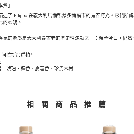
本質」
，描述了 Filippo 在義大利馬爾凱蒙多爾福市的青春時光。它們
此的靈魂。
香氣的遊戲是義大利最古老的歷史性運動之一；時至今日，仍然
、阿拉斯加扁柏*
花
香、琥珀、檀香、廣藿香、珍貴木材
相 關 商 品 推 薦