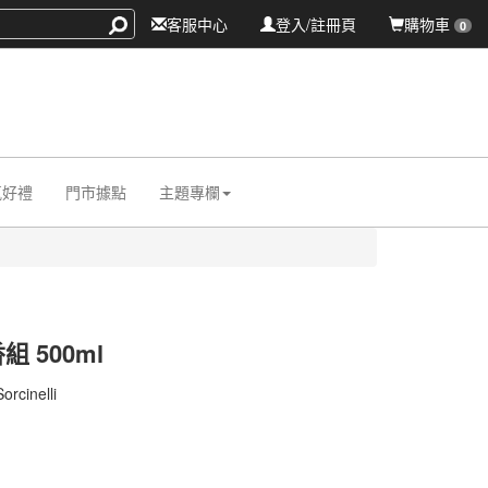
客服中心
登入/註冊頁
購物車
0
氛好禮
門市據點
主題專欄
 500ml
006
Sorcinelli
006
0000007129658