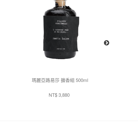
瑪麗亞路易莎 擴香組 500ml
聖殿 
NT$ 3,880
N