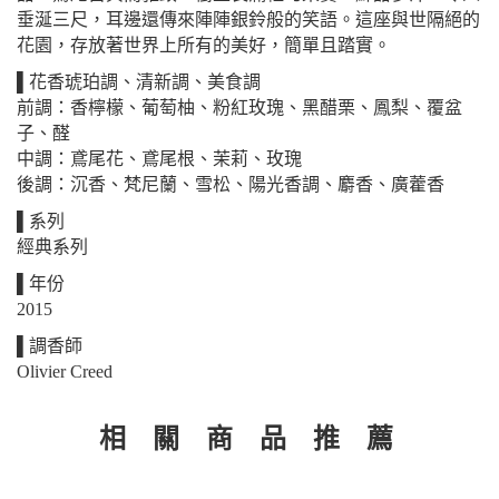
垂涎三尺，耳邊還傳來陣陣銀鈴般的笑語。這座與世隔絕的
花園，存放著世界上所有的美好，簡單且踏實。
▌花香琥珀調、清新調、美食調
前調：香檸檬、葡萄柚、粉紅玫瑰、黑醋栗、鳳梨、覆盆
子、醛
中調：鳶尾花、鳶尾根、茉莉、玫瑰
後調：沉香、梵尼蘭、雪松、陽光香調、麝香、廣藿香
▌系列
經典系列
▌年份
2015
▌調香師
Olivier Creed
相 關 商 品 推 薦