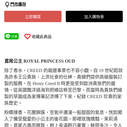
門市庫存
立即購買
加入購物車
收藏此商品
鳶尾公主 ROYAL PRINCESS OUD
除了香水，CREED 的裁縫事業也不容小覷，自 19 世紀起就
為許多王公貴族、上流社會的仕紳、貴婦們提供高級服裝訂
製的服務，在 Henry Creed II 時更是受到歐洲貴族們的邀
情，從英國飄洋過海到把總店移至巴黎，而當時為貴族們繪
製的草圖成為家傳筆記流傳了下來，紀錄 CREED 珍貴的家
族歷史。
粉蝶撲香、花團錦簇，空氣中瀰漫一股甜甜的氣息，恍如闖
入了備受寵愛的小公主的後花園，那裡玫瑰嬌豔、茉莉清
甜、鳶尾古典而雅致，樹上長滿輕巧果實，鮮甜多汁，令人