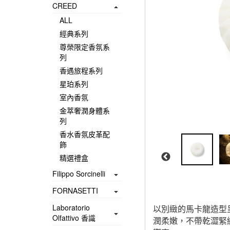
CREED
ALL
經典系列
尊榮限定香氛系
列
香遇旅程系列
星珀系列
室內香氛
金萃奢潤身體系
列
香水香氛皮革配
飾
精選禮盒
Filippo Sorcinelli
FORNASETTI
Laboratorio
以別緻的馬卡龍造型
Olfattivo 香識
潤柔嫩，不帶乾澀緊繃