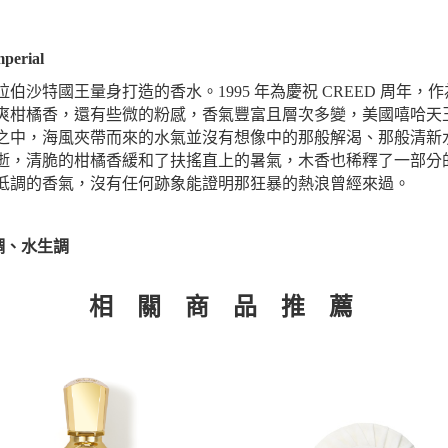
perial
伯沙特國王量身打造的香水。1995 年為慶祝 CREED 周年
柑橘香，還有些微的粉感，香氣豐富且層次多變，美國嘻哈天王 J
之中，海風夾帶而來的水氣並沒有想像中的那般解渴、那般清新
逝，清脆的柑橘香緩和了扶搖直上的暑氣，木香也稀釋了一部分
低調的香氣，沒有任何跡象能證明那狂暴的熱浪曾經來過。
調、水生調
相 關 商 品 推 薦