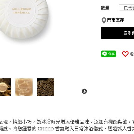
數量
門市庫存
貨到
收
呈現，精緻小巧，為沐浴時光增添優雅品味。添加有機酪梨油，
感。將您鍾愛的 CREED 香氣融入日常沐浴儀式，透過迷人香氛