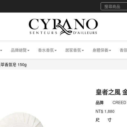
品牌總覽
香水香氛
居家香氛
身體保養
香
萃香氛皂 150g
皇者之風 金
商品代號
022bCR
品牌
CREED
022bCR
NT$
1,880
GOODS00000000
尺 寸