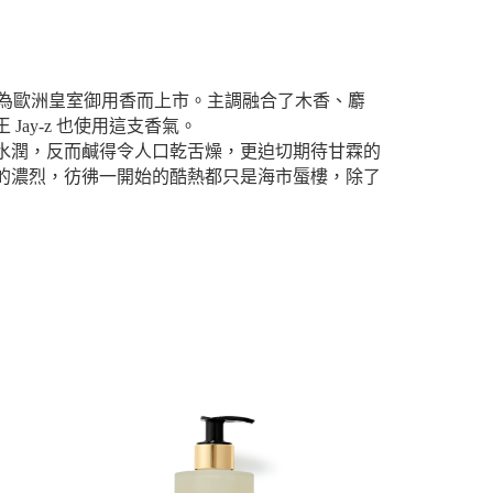
，作為歐洲皇室御用香而上市。主調融合了木香、麝
ay-z 也使用這支香氣。
水潤，反而鹹得令人口乾舌燥，更迫切期待甘霖的
的濃烈，彷彿一開始的酷熱都只是海市蜃樓，除了