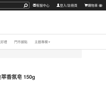
客服中心
登入/註冊頁
購物車
0
氛好禮
門市據點
主題專欄
萃香氛皂 150g
017
017
0000008320100