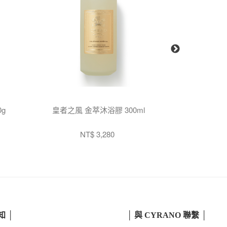
g
皇者之風 金萃沐浴膠 300ml
銀色山泉 
NT$ 3,280
N
知 │
│ 與 CYRANO 聯繫 │