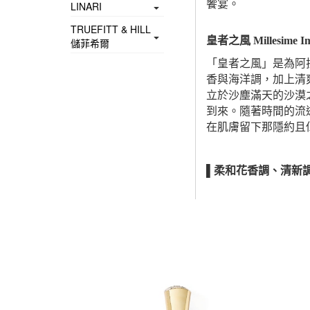
饗宴。
LINARI
TRUEFITT & HILL
皇者之風 Millesime Im
儲菲希爾
「皇者之風」是為阿拉
香與海洋調，加上清爽
立於沙塵滿天的沙漠
到來。隨著時間的流
在肌膚留下那隱約且
▌柔和花香調、清新