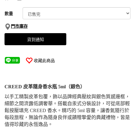
數量
門市庫存
貨到通知
收藏此商品
CREED 皮革隨身香水瓶 5ml（銀色）
以手工精製皮革包覆，飾以品牌經典壓紋與銀色質感邊框，
細節之間流露低調奢華。搭載自汞式分裝設計，可從底部輕
鬆按壓填充 CREED 香水。精巧的 5ml 容量，讓香氣隨行於
每段旅程，無論作為隨身良伴或饋贈摯愛的典藏禮物，皆是
值得珍藏的永恆逸品。