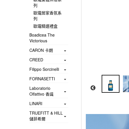
列
歐瓏居家香氛系
列
歐瓏精選禮盒
Boadicea The
Victorious
CARON 卡朗
CREED
Filippo Sorcinelli
FORNASETTI
Laboratorio
Olfattivo 香識
LINARI
TRUEFITT & HILL
儲菲希爾