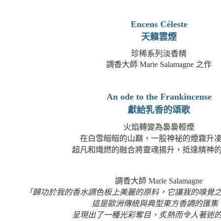
Encens Céleste
天籟雲煙
珍稀系列淡香精
調香大師 Marie Salamagne 之作
An ode to the Frankincense
獻給乳香的頌歌
火焰轉變為裊裊輕煙
在白雪皚皚的山巔，一股神祕的煙霧升
超凡和熾燃的融合將靈魂揚升，抵達精神
調香大師
Marie Salamagne
「歸功於我的香水調色板上美麗的原料，它讓我的嗅覺
這是歐洲傳統與典型東方香調的匯集
呈現出了一種光彩奪目、炙熱而令人著迷