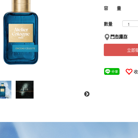
容 量
數量
門市庫存
立即
收