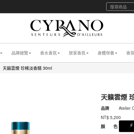
品牌總覽
香水香氛
居家香氛
身體保養
香
天籟雲煙 珍稀淡香精 30ml
天籟雲煙 珍
商品代號
011dAC
品牌
Atelier
011dAC
NT$
5,200
GOODS00000000
F
顏 色