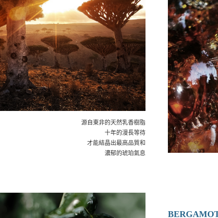
源自東非的天然乳香樹脂
十年的漫長等待
才能結晶出最高品質和
濃郁的琥珀氣息
BERGAMO