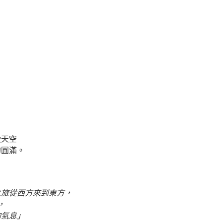
凌天空
的圓滿。
之旅從西方來到東方，
，
的氣息」