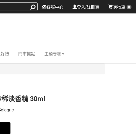
客服中心
登入/註冊頁
購物車
0
氛好禮
門市據點
主題專欄
稀淡香精 30ml
011
 Cologne
011
0000007585697