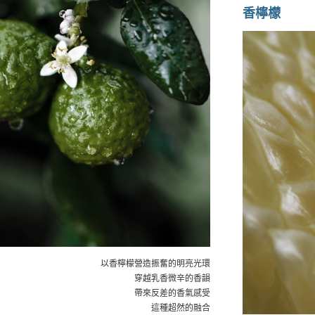
香檸檬
以香檸檬營造振奮的明亮光環
穿越乳香微辛的香韻
帶來反差的香氣感受
這種超然的融合