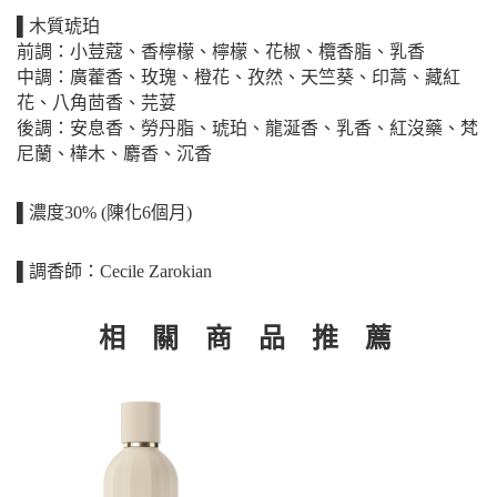
▌木質琥珀
前調：小荳蔻、香檸檬、檸檬、花椒、欖香脂、乳香
中調：廣藿香、玫瑰、橙花、孜然、天竺葵、印蒿、藏紅
花、八角茴香、芫荽
後調：安息香、勞丹脂、琥珀、龍涎香、乳香、紅沒藥、梵
尼蘭、樺木、麝香、沉香
▌濃度30% (陳化6個月)
▌調香師：Cecile Zarokian
相 關 商 品 推 薦