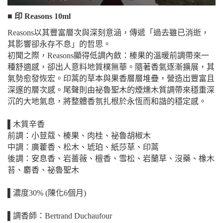
■ 印 Reasons 10ml
Reasons以其豐富層次與深刻意涵，傳遞「過去雖已消逝，
其影響卻永存不息」的哲思。
初聞之際，Reasons顯得低調內斂：榛果的溫暖前調帶來一
種舒適感，卻出人意料地質樸無華。隨著香氣逐漸擴展，其
氣勢愈發恢宏。印蒿的草本與果香層層堆疊，營造出豐富且
深邃的層次感。尾聲則由祕魯聖木的煙燻木質調帶來穩重深
沉的大地氣息，將整體香氛扎根於永恆而和諧的穩定感。
▌木質辛香
前調：小荳蔻、榛果、肉桂、祕魯胡椒木
中調：廣藿香、松木、琥珀、紙莎草、印蒿
後調：安息香、岩薔薇、檀香、雪松、岩蘭草、沒藥、橡木
苔、麝香、祕魯聖木
▌濃度30% (陳化6個月)
▌調香師：Bertrand Duchaufour