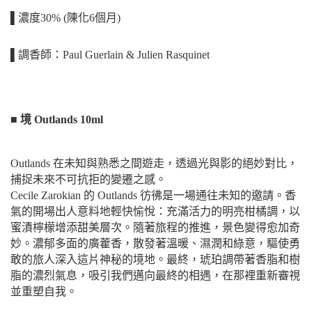
▌濃度30% (陳化6個月)
▌調香師：Paul Guerlain & Julien Rasquinet
■ 境 Outlands 10ml
Outlands 在未知與熟悉之間遊走，透過光與影的絕妙對比，
捕捉未來不可抗拒的變遷之感。
Cecile Zarokian 的 Outlands 彷彿是一場通往未知的邀請。香
氣的開場出人意料地輕快愉悅：充滿活力的明亮柑橘調，以
蜜漬檸檬增添甜美層次。隨著旅程的推進，景色變得愈加奇
妙。濃郁多面的廣藿香，散發著溫暖、濕潤和綠意，驅使勇
敢的旅人深入這片神秘的境地。最終，琥珀調帶著香脂和樹
脂的濃烈氣息，吸引我們邁向最終的相遇，在那裡重新審視
並重塑自我。