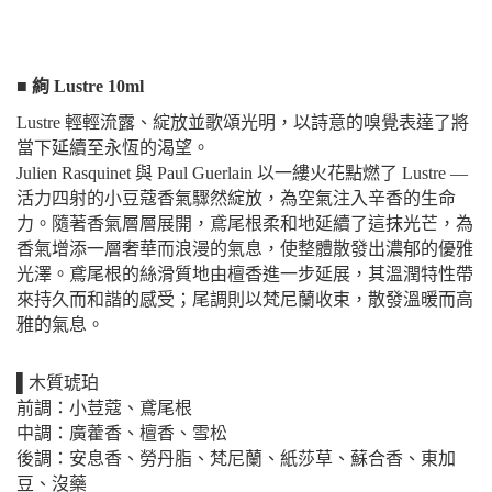
■ 絢 Lustre 10ml
Lustre 輕輕流露、綻放並歌頌光明，以詩意的嗅覺表達了將
當下延續至永恆的渴望。
Julien Rasquinet 與 Paul Guerlain 以一縷火花點燃了 Lustre —
活力四射的小豆蔻香氣驟然綻放，為空氣注入辛香的生命
力。隨著香氣層層展開，鳶尾根柔和地延續了這抹光芒，為
香氣增添一層奢華而浪漫的氣息，使整體散發出濃郁的優雅
光澤。鳶尾根的絲滑質地由檀香進一步延展，其溫潤特性帶
來持久而和諧的感受；尾調則以梵尼蘭收束，散發溫暖而高
雅的氣息。
▌木質琥珀
前調：小荳蔻、鳶尾根
中調：廣藿香、檀香、雪松
後調：安息香、勞丹脂、梵尼蘭、紙莎草、蘇合香、東加
豆、沒藥