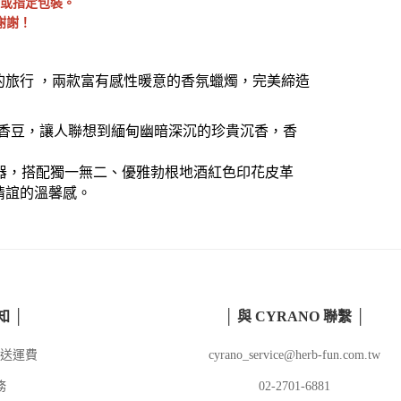
或指定包裝。
謝謝！
緬甸與印度的旅行 ，兩款富有感性暖意的香氛蠟燭，完美締造
郁的零陵香豆，讓人聯想到緬甸幽暗深沉的珍貴沉香，香
容器，搭配獨一無二、優雅
勃根地
酒紅色印花皮革
情誼的溫馨感。
知 │
│ 與 CYRANO 聯繫 │
送運費
cyrano_service@herb-fun.com.tw
務
02-2701-6881