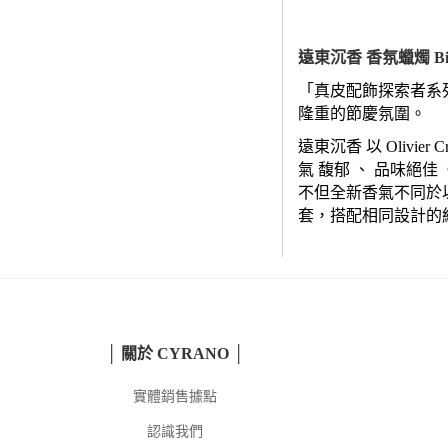
遠東沉香 香氛蠟燭 Birm
「真皮配飾探索者系
隆重的節慶氛圍。
遠東沉香 以 Oli
氣 馥郁 、 品味絕佳 
不但全新香氣不同於
套，搭配相同設計的
│ 關於 CYRANO │
實體銷售據點
認識我們