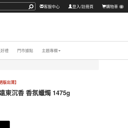
客服中心
登入/註冊頁
購物車
0
氛好禮
門市據點
主題專欄
 【絕版出清】
 遠東沉香 香氛蠟燭 1475g
034
034
0000008546341