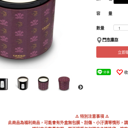
容 量
數量
門市庫存
立即
收
⚠️ 特別注意事項 ⚠️
此商品為福利商品，可能會有外盒無包膜、刮傷、小汙漬等情形，請