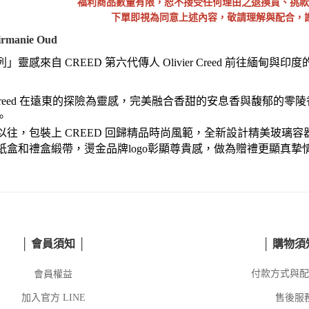
福利商品數量有限，恕不接受任何理由之退換貨、挑款
下單即視為同意上述內容，敬請理解與配合，
anie Oud
列」
靈感來自 CREED 第六代傳人 Olivier Creed 前往
vier Creed 在遠東的探險為靈感，完美融合香甜的安息香與馥
。
以往，包裝上 CREED 回歸精品時尚風範，全新設計精美玻璃
紙盒和禮盒緞帶，燙金品牌logo彰顯尊貴感，做為贈禮更顯真摯
│ 會員須知 │
│ 購物須
會員權益
付款方式與配
加入官方
LINE
售後服