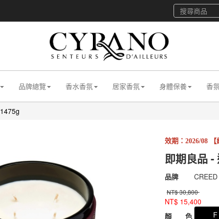
品牌總覽
香水香氛
居家香氛
身體保養
香
475g
效期：2026/08
即期良品 -
商品代號
031aCR
品牌
CREED
031aCR
NT$
30,800
NT$
15,400
GOODS00000000
F
顏 色