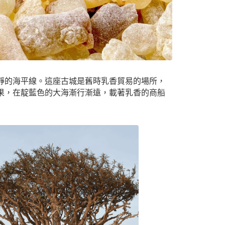
靜的海平線。這座古城是舊時乳香貿易的場所，
果，在靛藍色的大海漸行漸遠，載著乳香的商船