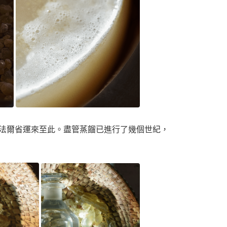
佐法爾省運來至此。盡管蒸餾已進行了幾個世紀，