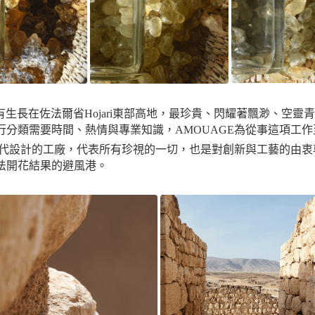
di，還有生長在佐法爾省Hojari東部高地，最珍貴、閃耀著飄渺、空
分類需要時間、熱情與專業知識，AMOUAGE為從事這項工
現代設計的工廠，代表所有珍視的一切，也是對創新與工藝的由衷
法開花結果的避風港。