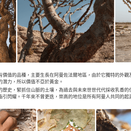
最有價值的品種，主要生長在阿曼佐法爾地區，由於它獨特的外觀
的潛力，所以價值不亞於黃金。
的歷史，緊抓住山脈的土壤，為過去與未來世世代代採收乳香的住
指引閃耀。千年來不曾更迭，崇高的地位是所有阿曼人共同的起