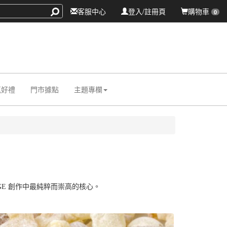
客服中心
登入/註冊頁
購物車
0
氛好禮
門市據點
主題專欄
E 創作中最純粹而崇高的核心。