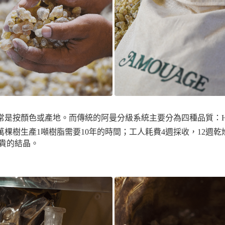
色或產地。而傳統的阿曼分級系統主要分為四種品質：Hojari、Naj
萬棵樹生產1噸樹脂需要10年的時間；工人耗費4週採收，12週
珍貴的結晶。