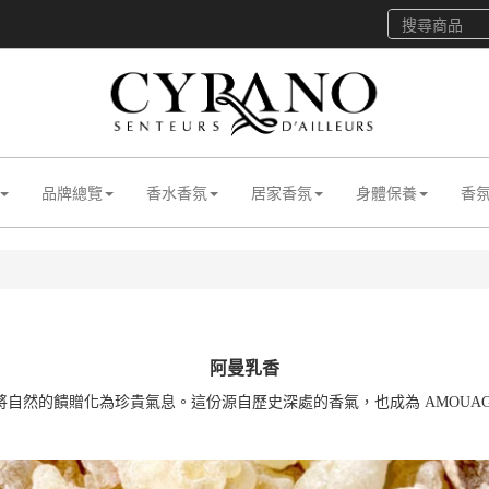
品牌總覽
香水香氛
居家香氛
身體保養
香
阿曼乳香
自然的饋贈化為珍貴氣息。這份源自歷史深處的香氣，也成為 AMOUAG