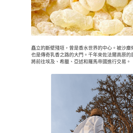
矗立的斷壁殘垣，曾是香水世界的中心。被沙塵
也是傳奇乳香之路的大門。千年來佐法爾高原的
將前往埃及、希臘、亞述和羅馬帝國進行交易。