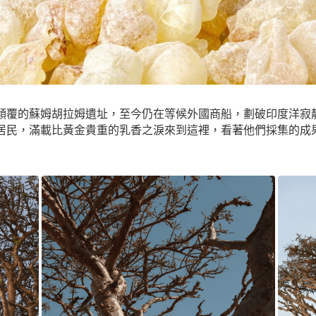
傾覆的蘇姆胡拉姆遺址，至今仍在等候外國商船，劃破印度洋寂
居民，滿載比黃金貴重的乳香之淚來到這裡，看著他們採集的成