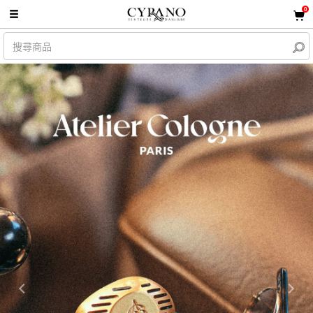
0
Previous
Nex